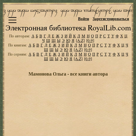
Войти
Зарегистрироваться
Электронная библиотека RoyalLib.com
По авторам:
А
Б
В
Г
Д
Е
Ж
З
И
Й
К
Л
М
Н
О
П
Р
С
Т
У
Ф
Х
Ц
Ч
Ш
Щ
Ы
Э
Ю
Я
[A-Z]
[0-9]
По книгам:
А
Б
В
Г
Д
Е
Ж
З
И
Й
К
Л
М
Н
О
П
Р
С
Т
У
Ф
Х
Ц
Ч
Ш
Щ
Ы
Э
Ю
Я
[A-Z]
[0-9]
По сериям:
А
Б
В
Г
Д
Е
Ж
З
И
Й
К
Л
М
Н
О
П
Р
С
Т
У
Ф
Х
Ц
Ч
Ш
Щ
Ы
Э
Ю
Я
[A-Z]
[0-9]
Мамонова Ольга - все книги автора