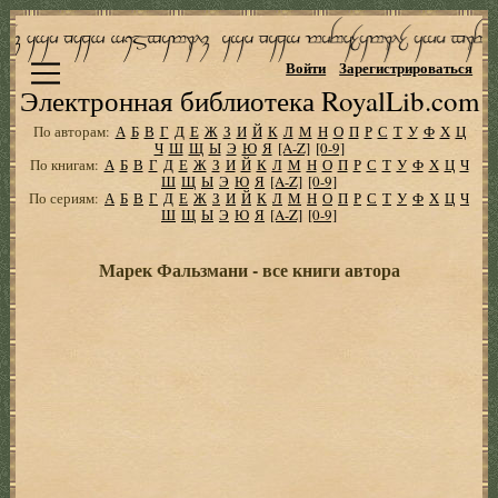
Войти
Зарегистрироваться
Электронная библиотека RoyalLib.com
По авторам:
А
Б
В
Г
Д
Е
Ж
З
И
Й
К
Л
М
Н
О
П
Р
С
Т
У
Ф
Х
Ц
Ч
Ш
Щ
Ы
Э
Ю
Я
[A-Z]
[0-9]
По книгам:
А
Б
В
Г
Д
Е
Ж
З
И
Й
К
Л
М
Н
О
П
Р
С
Т
У
Ф
Х
Ц
Ч
Ш
Щ
Ы
Э
Ю
Я
[A-Z]
[0-9]
По сериям:
А
Б
В
Г
Д
Е
Ж
З
И
Й
К
Л
М
Н
О
П
Р
С
Т
У
Ф
Х
Ц
Ч
Ш
Щ
Ы
Э
Ю
Я
[A-Z]
[0-9]
Марек Фальзмани - все книги автора