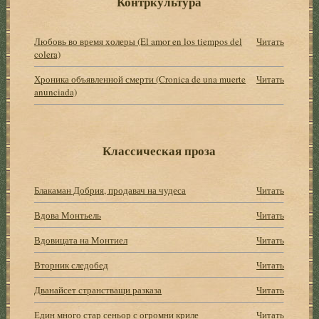
Контркультура
Любовь во время холеры (El amor en los tiempos del
Читать
colera)
Хроника объявленной смерти (Cronica de una muerte
Читать
anunciada)
Классическая проза
Блакаман Добрия, продавач на чудеса
Читать
Вдова Монтьель
Читать
Вдовицата на Монтиел
Читать
Вторник следобед
Читать
Дванайсет странстващи разказа
Читать
Един много стар сеньор с огромни криле
Читать