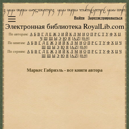
Войти
Зарегистрироваться
Электронная библиотека RoyalLib.com
По авторам:
А
Б
В
Г
Д
Е
Ж
З
И
Й
К
Л
М
Н
О
П
Р
С
Т
У
Ф
Х
Ц
Ч
Ш
Щ
Ы
Э
Ю
Я
[A-Z]
[0-9]
По книгам:
А
Б
В
Г
Д
Е
Ж
З
И
Й
К
Л
М
Н
О
П
Р
С
Т
У
Ф
Х
Ц
Ч
Ш
Щ
Ы
Э
Ю
Я
[A-Z]
[0-9]
По сериям:
А
Б
В
Г
Д
Е
Ж
З
И
Й
К
Л
М
Н
О
П
Р
С
Т
У
Ф
Х
Ц
Ч
Ш
Щ
Ы
Э
Ю
Я
[A-Z]
[0-9]
Маркес Габриэль - все книги автора