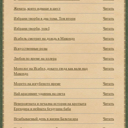
Жената, която идваше в шест
Читать
Избрани творби в два тома. Том втори
Читать
Избрани творби, том I
Читать
Исабель смотрит на дождь в Макондо
Читать
Искусственные розы
Читать
Любов по време на холера
Читать
Монолог на Исабел, докато гледа как вали над
Читать
Макондо
Морето на изгубеното време
Читать
Най-красивият удавник на света
Читать
Невероятната и печална история на кротката
Читать
Ерендира и нейната бездушна баба
Незабываемый день в жизни Бальтасара
Читать