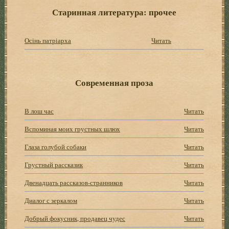
Старинная литература: прочее
Осінь патріарха
Читать
Современная проза
В лош час
Читать
Вспоминая моих грустных шлюх
Читать
Глаза голубой собаки
Читать
Грустный рассказик
Читать
Двенадцать рассказов-странников
Читать
Диалог с зеркалом
Читать
Добрый фокусник, продавец чудес
Читать