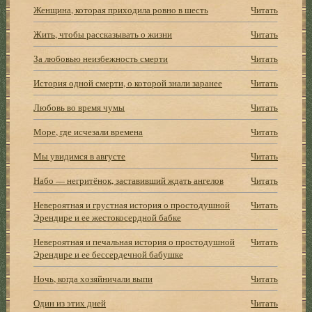
Женщина, которая приходила ровно в шесть
Читать
Жить, чтобы рассказывать о жизни
Читать
За любовью неизбежность смерти
Читать
История одной смерти, о которой знали заранее
Читать
Любовь во время чумы
Читать
Море, где исчезали времена
Читать
Мы увидимся в августе
Читать
Набо — негритёнок, заставивший ждать ангелов
Читать
Невероятная и грустная история о простодушной
Читать
Эрендире и ее жестокосердной бабке
Невероятная и печальная история о простодушной
Читать
Эрендире и ее бессердечной бабушке
Ночь, когда хозяйничали выпи
Читать
Один из этих дней
Читать