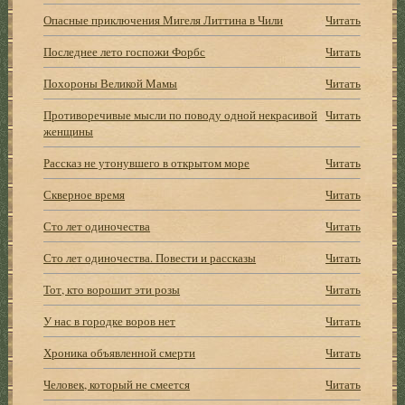
Опасные приключения Мигеля Литтина в Чили
Читать
Последнее лето госпожи Форбс
Читать
Похороны Великой Мамы
Читать
Противоречивые мысли по поводу одной некрасивой
Читать
женщины
Рассказ не утонувшего в открытом море
Читать
Скверное время
Читать
Сто лет одиночества
Читать
Сто лет одиночества. Повести и рассказы
Читать
Тот, кто ворошит эти розы
Читать
У нас в городке воров нет
Читать
Хроника объявленной смерти
Читать
Человек, который не смеется
Читать