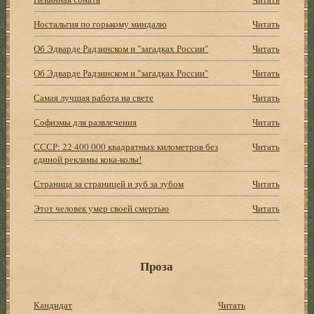
Ностальгия по горькому миндалю
Читать
Об Эдварде Радзинском и "загадках России"
Читать
Об Эдварде Радзинском и "загадках России"
Читать
Самая лучшая работа на свете
Читать
Софизмы для развлечения
Читать
СССР: 22 400 000 квадратных километров без
Читать
единой рекламы кока-колы!
Страница за страницей и зуб за зубом
Читать
Этот человек умер своей смертью
Читать
Проза
Кандидат
Читать