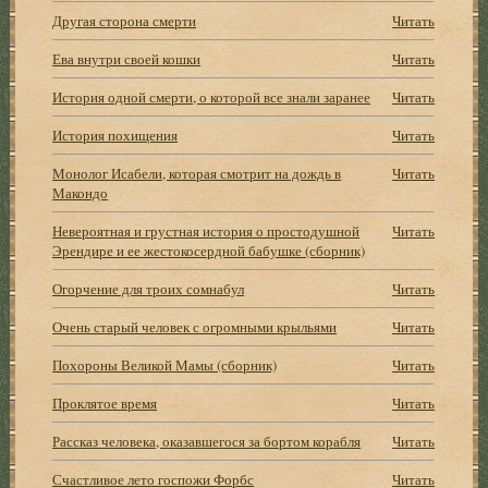
Другая сторона смерти
Читать
Ева внутри своей кошки
Читать
История одной смерти, о которой все знали заранее
Читать
История похищения
Читать
Монолог Исабели, которая смотрит на дождь в
Читать
Макондо
Невероятная и грустная история о простодушной
Читать
Эрендире и ее жестокосердной бабушке (сборник)
Огорчение для троих сомнабул
Читать
Очень старый человек с огромными крыльями
Читать
Похороны Великой Мамы (сборник)
Читать
Проклятое время
Читать
Рассказ человека, оказавшегося за бортом корабля
Читать
Счастливое лето госпожи Форбс
Читать