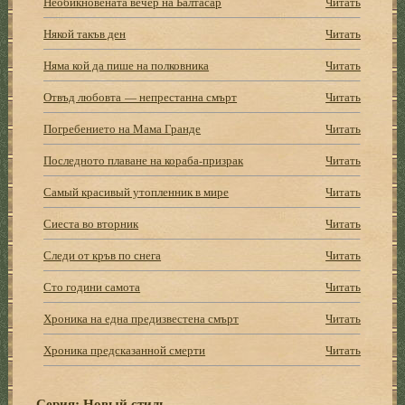
Необикновената вечер на Балтасар
Читать
Някой такъв ден
Читать
Няма кой да пише на полковника
Читать
Отвъд любовта — непрестанна смърт
Читать
Погребението на Мама Гранде
Читать
Последното плаване на кораба-призрак
Читать
Самый красивый утопленник в мире
Читать
Сиеста во вторник
Читать
Следи от кръв по снега
Читать
Сто години самота
Читать
Хроника на една предизвестена смърт
Читать
Хроника предсказанной смерти
Читать
Серия:
Новый стиль