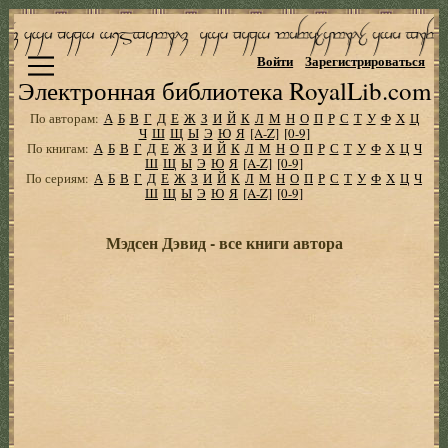
Войти
Зарегистрироваться
Электронная библиотека RoyalLib.com
По авторам:
А
Б
В
Г
Д
Е
Ж
З
И
Й
К
Л
М
Н
О
П
Р
С
Т
У
Ф
Х
Ц
Ч
Ш
Щ
Ы
Э
Ю
Я
[A-Z]
[0-9]
По книгам:
А
Б
В
Г
Д
Е
Ж
З
И
Й
К
Л
М
Н
О
П
Р
С
Т
У
Ф
Х
Ц
Ч
Ш
Щ
Ы
Э
Ю
Я
[A-Z]
[0-9]
По сериям:
А
Б
В
Г
Д
Е
Ж
З
И
Й
К
Л
М
Н
О
П
Р
С
Т
У
Ф
Х
Ц
Ч
Ш
Щ
Ы
Э
Ю
Я
[A-Z]
[0-9]
Мэдсен Дэвид - все книги автора