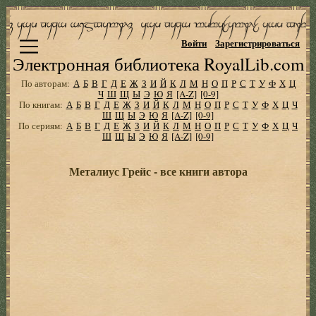
Войти
Зарегистрироваться
Электронная библиотека RoyalLib.com
По авторам:
А
Б
В
Г
Д
Е
Ж
З
И
Й
К
Л
М
Н
О
П
Р
С
Т
У
Ф
Х
Ц
Ч
Ш
Щ
Ы
Э
Ю
Я
[A-Z]
[0-9]
По книгам:
А
Б
В
Г
Д
Е
Ж
З
И
Й
К
Л
М
Н
О
П
Р
С
Т
У
Ф
Х
Ц
Ч
Ш
Щ
Ы
Э
Ю
Я
[A-Z]
[0-9]
По сериям:
А
Б
В
Г
Д
Е
Ж
З
И
Й
К
Л
М
Н
О
П
Р
С
Т
У
Ф
Х
Ц
Ч
Ш
Щ
Ы
Э
Ю
Я
[A-Z]
[0-9]
Металиус Грейс - все книги автора