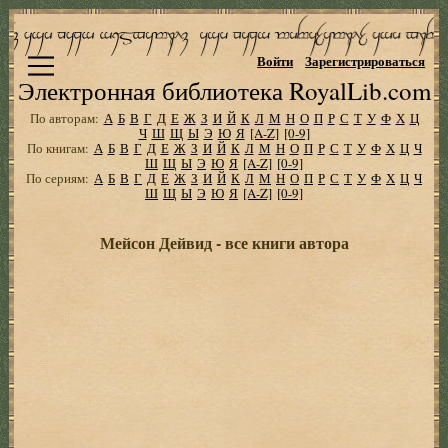
Войти
Зарегистрироваться
Электронная библиотека RoyalLib.com
По авторам:
А
Б
В
Г
Д
Е
Ж
З
И
Й
К
Л
М
Н
О
П
Р
С
Т
У
Ф
Х
Ц
Ч
Ш
Щ
Ы
Э
Ю
Я
[A-Z]
[0-9]
По книгам:
А
Б
В
Г
Д
Е
Ж
З
И
Й
К
Л
М
Н
О
П
Р
С
Т
У
Ф
Х
Ц
Ч
Ш
Щ
Ы
Э
Ю
Я
[A-Z]
[0-9]
По сериям:
А
Б
В
Г
Д
Е
Ж
З
И
Й
К
Л
М
Н
О
П
Р
С
Т
У
Ф
Х
Ц
Ч
Ш
Щ
Ы
Э
Ю
Я
[A-Z]
[0-9]
Мейсон Дейвид - все книги автора