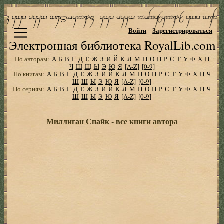
Войти
Зарегистрироваться
Электронная библиотека RoyalLib.com
По авторам:
А
Б
В
Г
Д
Е
Ж
З
И
Й
К
Л
М
Н
О
П
Р
С
Т
У
Ф
Х
Ц
Ч
Ш
Щ
Ы
Э
Ю
Я
[A-Z]
[0-9]
По книгам:
А
Б
В
Г
Д
Е
Ж
З
И
Й
К
Л
М
Н
О
П
Р
С
Т
У
Ф
Х
Ц
Ч
Ш
Щ
Ы
Э
Ю
Я
[A-Z]
[0-9]
По сериям:
А
Б
В
Г
Д
Е
Ж
З
И
Й
К
Л
М
Н
О
П
Р
С
Т
У
Ф
Х
Ц
Ч
Ш
Щ
Ы
Э
Ю
Я
[A-Z]
[0-9]
Миллиган Спайк - все книги автора