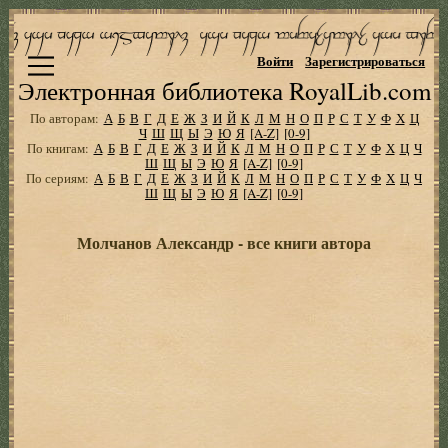
Войти
Зарегистрироваться
Электронная библиотека RoyalLib.com
По авторам:
А
Б
В
Г
Д
Е
Ж
З
И
Й
К
Л
М
Н
О
П
Р
С
Т
У
Ф
Х
Ц
Ч
Ш
Щ
Ы
Э
Ю
Я
[A-Z]
[0-9]
По книгам:
А
Б
В
Г
Д
Е
Ж
З
И
Й
К
Л
М
Н
О
П
Р
С
Т
У
Ф
Х
Ц
Ч
Ш
Щ
Ы
Э
Ю
Я
[A-Z]
[0-9]
По сериям:
А
Б
В
Г
Д
Е
Ж
З
И
Й
К
Л
М
Н
О
П
Р
С
Т
У
Ф
Х
Ц
Ч
Ш
Щ
Ы
Э
Ю
Я
[A-Z]
[0-9]
Молчанов Александр - все книги автора