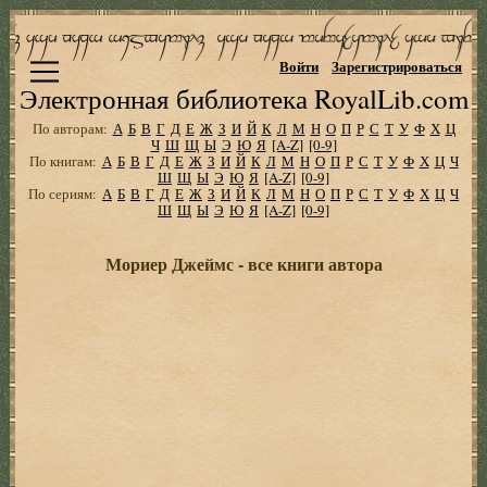
Войти
Зарегистрироваться
Электронная библиотека RoyalLib.com
По авторам:
А
Б
В
Г
Д
Е
Ж
З
И
Й
К
Л
М
Н
О
П
Р
С
Т
У
Ф
Х
Ц
Ч
Ш
Щ
Ы
Э
Ю
Я
[A-Z]
[0-9]
По книгам:
А
Б
В
Г
Д
Е
Ж
З
И
Й
К
Л
М
Н
О
П
Р
С
Т
У
Ф
Х
Ц
Ч
Ш
Щ
Ы
Э
Ю
Я
[A-Z]
[0-9]
По сериям:
А
Б
В
Г
Д
Е
Ж
З
И
Й
К
Л
М
Н
О
П
Р
С
Т
У
Ф
Х
Ц
Ч
Ш
Щ
Ы
Э
Ю
Я
[A-Z]
[0-9]
Мориер Джеймс - все книги автора