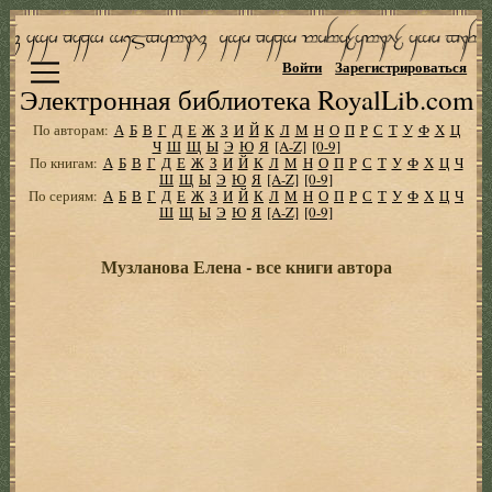
Войти
Зарегистрироваться
Электронная библиотека RoyalLib.com
По авторам:
А
Б
В
Г
Д
Е
Ж
З
И
Й
К
Л
М
Н
О
П
Р
С
Т
У
Ф
Х
Ц
Ч
Ш
Щ
Ы
Э
Ю
Я
[A-Z]
[0-9]
По книгам:
А
Б
В
Г
Д
Е
Ж
З
И
Й
К
Л
М
Н
О
П
Р
С
Т
У
Ф
Х
Ц
Ч
Ш
Щ
Ы
Э
Ю
Я
[A-Z]
[0-9]
По сериям:
А
Б
В
Г
Д
Е
Ж
З
И
Й
К
Л
М
Н
О
П
Р
С
Т
У
Ф
Х
Ц
Ч
Ш
Щ
Ы
Э
Ю
Я
[A-Z]
[0-9]
Музланова Елена - все книги автора