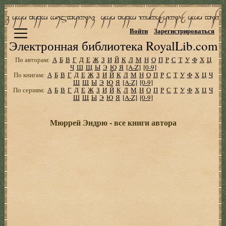
Войти
Зарегистрироваться
Электронная библиотека RoyalLib.com
По авторам:
А
Б
В
Г
Д
Е
Ж
З
И
Й
К
Л
М
Н
О
П
Р
С
Т
У
Ф
Х
Ц
Ч
Ш
Щ
Ы
Э
Ю
Я
[A-Z]
[0-9]
По книгам:
А
Б
В
Г
Д
Е
Ж
З
И
Й
К
Л
М
Н
О
П
Р
С
Т
У
Ф
Х
Ц
Ч
Ш
Щ
Ы
Э
Ю
Я
[A-Z]
[0-9]
По сериям:
А
Б
В
Г
Д
Е
Ж
З
И
Й
К
Л
М
Н
О
П
Р
С
Т
У
Ф
Х
Ц
Ч
Ш
Щ
Ы
Э
Ю
Я
[A-Z]
[0-9]
Мюррей Эндрю - все книги автора