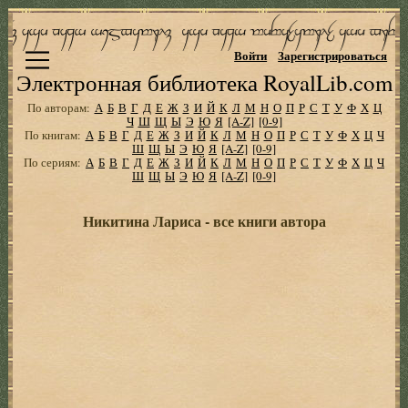
Войти
Зарегистрироваться
Электронная библиотека RoyalLib.com
По авторам:
А
Б
В
Г
Д
Е
Ж
З
И
Й
К
Л
М
Н
О
П
Р
С
Т
У
Ф
Х
Ц
Ч
Ш
Щ
Ы
Э
Ю
Я
[A-Z]
[0-9]
По книгам:
А
Б
В
Г
Д
Е
Ж
З
И
Й
К
Л
М
Н
О
П
Р
С
Т
У
Ф
Х
Ц
Ч
Ш
Щ
Ы
Э
Ю
Я
[A-Z]
[0-9]
По сериям:
А
Б
В
Г
Д
Е
Ж
З
И
Й
К
Л
М
Н
О
П
Р
С
Т
У
Ф
Х
Ц
Ч
Ш
Щ
Ы
Э
Ю
Я
[A-Z]
[0-9]
Никитина Лариса - все книги автора