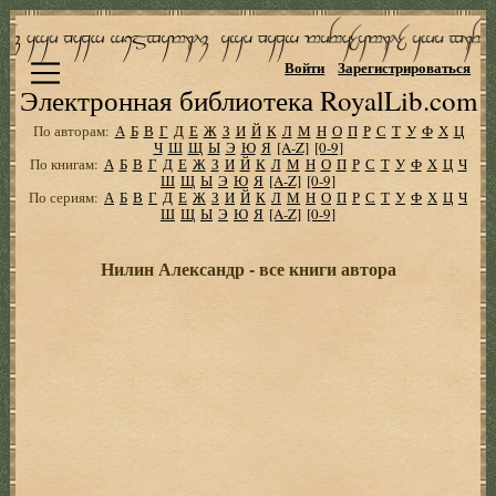
Войти
Зарегистрироваться
Электронная библиотека RoyalLib.com
По авторам:
А
Б
В
Г
Д
Е
Ж
З
И
Й
К
Л
М
Н
О
П
Р
С
Т
У
Ф
Х
Ц
Ч
Ш
Щ
Ы
Э
Ю
Я
[A-Z]
[0-9]
По книгам:
А
Б
В
Г
Д
Е
Ж
З
И
Й
К
Л
М
Н
О
П
Р
С
Т
У
Ф
Х
Ц
Ч
Ш
Щ
Ы
Э
Ю
Я
[A-Z]
[0-9]
По сериям:
А
Б
В
Г
Д
Е
Ж
З
И
Й
К
Л
М
Н
О
П
Р
С
Т
У
Ф
Х
Ц
Ч
Ш
Щ
Ы
Э
Ю
Я
[A-Z]
[0-9]
Нилин Александр - все книги автора