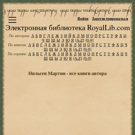
Войти
Зарегистрироваться
Электронная библиотека RoyalLib.com
По авторам:
А
Б
В
Г
Д
Е
Ж
З
И
Й
К
Л
М
Н
О
П
Р
С
Т
У
Ф
Х
Ц
Ч
Ш
Щ
Ы
Э
Ю
Я
[A-Z]
[0-9]
По книгам:
А
Б
В
Г
Д
Е
Ж
З
И
Й
К
Л
М
Н
О
П
Р
С
Т
У
Ф
Х
Ц
Ч
Ш
Щ
Ы
Э
Ю
Я
[A-Z]
[0-9]
По сериям:
А
Б
В
Г
Д
Е
Ж
З
И
Й
К
Л
М
Н
О
П
Р
С
Т
У
Ф
Х
Ц
Ч
Ш
Щ
Ы
Э
Ю
Я
[A-Z]
[0-9]
Нильсен Мартин - все книги автора