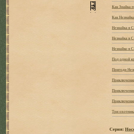
Как Знайка 
Как Незнайка
Незнайка в С
Незнайка в С
Незнайко в С
Под одной 
Пригоди Незн
Приключения
Приключения 
Приключения
Три охотник
Серия:
Нос