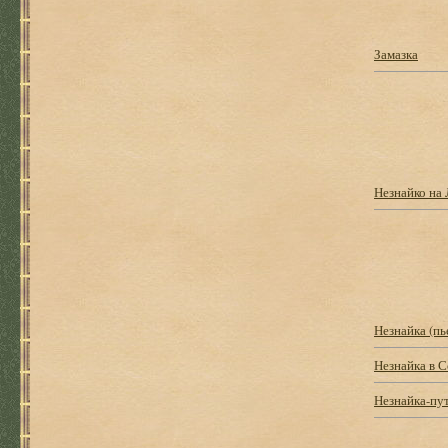
Замазка
Незнайко на
Незнайка (пь
Незнайка в С
Незнайка-пу