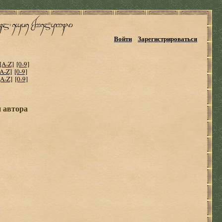
Войти
Зарегистрироваться
[A-Z]
[0-9]
[A-Z]
[0-9]
[A-Z]
[0-9]
и автора