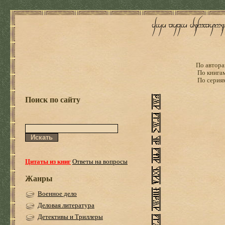
По автора
По книга
По серия
Поиск по сайту
Цитаты из книг
Ответы на вопросы
Жанры
Военное дело
Деловая литература
Детективы и Триллеры