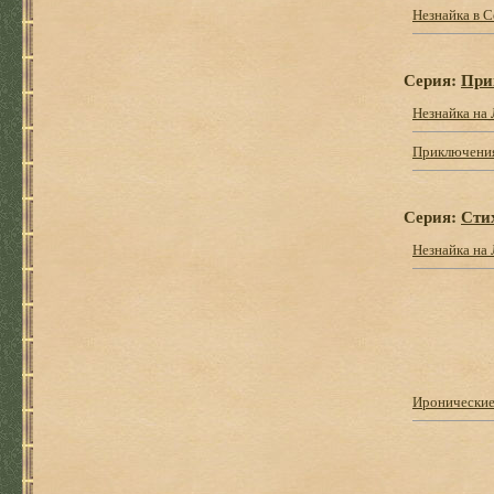
Незнайка в 
Серия:
При
Незнайка на 
Приключения
Серия:
Сти
Незнайка на
Иронически