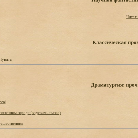
Читат
Классическая про
 Луната
Драматургия: проч
еса)
олнечном городе (водевиль-сказка)
тешественник