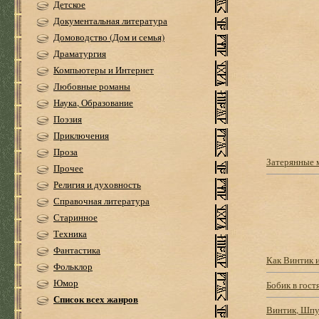
Детское
Документальная литература
Домоводство (Дом и семья)
Драматургия
Компьютеры и Интернет
Любовные романы
Наука, Образование
Поэзия
Приключения
Проза
Затерянные
Прочее
Религия и духовность
Справочная литература
Старинное
Техника
Фантастика
Как Винтик 
Фольклор
Юмор
Бобик в гост
Список всех жанров
Винтик, Шпу