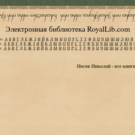
Электронная библиотека RoyalLib.com
м:
А
Б
В
Г
Д
Е
Ж
З
И
Й
К
Л
М
Н
О
П
Р
С
Т
У
Ф
Х
Ц
Ч
Ш
Щ
Ы
Э
Ю
Я
м:
А
Б
В
Г
Д
Е
Ж
З
И
Й
К
Л
М
Н
О
П
Р
С
Т
У
Ф
Х
Ц
Ч
Ш
Щ
Ы
Э
Ю
Я
м:
А
Б
В
Г
Д
Е
Ж
З
И
Й
К
Л
М
Н
О
П
Р
С
Т
У
Ф
Х
Ц
Ч
Ш
Щ
Ы
Э
Ю
Я
Носов Николай - все книг