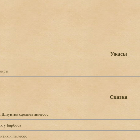
Ужасы
 миры
Сказка
и Шпунтик сделали пылесос
ях у Барбоса
нтик и пылесос