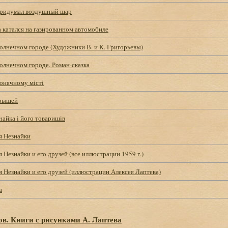
придумал воздушный шар
 катался на газированном автомобиле
олнечном городе (Художники В. и К. Григорьевы)
олнечном городе. Роман-сказка
онячному місті
крышей
айка і його товаришів
 Незнайки
Незнайки и его друзей (все иллюстрации 1959 г.)
 Незнайки и его друзей (иллюстрации Алексея Лаптева)
а
ов. Книги с рисунками А. Лаптева