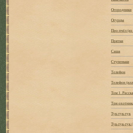
Огородники
Огурцы
Про пчёл (из
Прятки
Саша
Ступеньки
Телефон
Телефон (ил
Том 1. Расска
Три охотник
Тук-тук-тук
Тук-тук-тук 