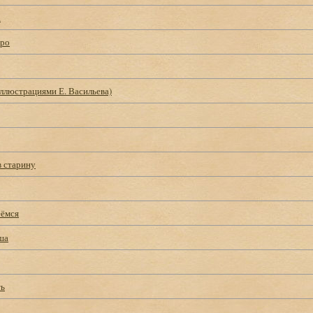
а
тро
иллюстрациями Е. Васильева)
в старину
еёмся
ша
ть