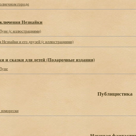
Солнечном городе
ключения Незнайки
Луне (с иллюстрациями)
 Незнайки и его друзей (с иллюстрациями)
хи и сказки для детей (Подарочные издания)
 Луне
Публицистика
е юморески
Научная фантасти