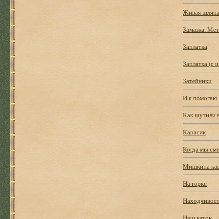
Живая шляп
Замазка. Ме
Заплатка
Заплатка (с 
Затейники
И я помогаю
Как шутили 
Карасик
Когда мы см
Мишкина ка
На горке
Находчивос
Наш каток