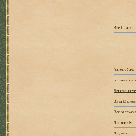
Все Приключ
Автомобиль
Бенгальские 
Веселая семе
Витя Малеев 
Все рассказ
Дневник Кол
Дружок