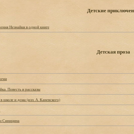
Детские приключе
ения Незнайки в одной книге
Детская проза
огни
йка. Повесть и рассказы
в школе и дома (илл. А. Каневского)
ы
и Синицина