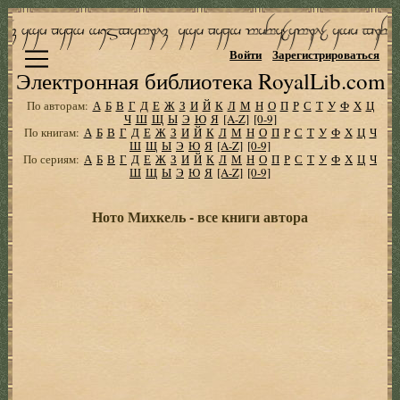
Войти
Зарегистрироваться
Электронная библиотека RoyalLib.com
По авторам:
А
Б
В
Г
Д
Е
Ж
З
И
Й
К
Л
М
Н
О
П
Р
С
Т
У
Ф
Х
Ц
Ч
Ш
Щ
Ы
Э
Ю
Я
[A-Z]
[0-9]
По книгам:
А
Б
В
Г
Д
Е
Ж
З
И
Й
К
Л
М
Н
О
П
Р
С
Т
У
Ф
Х
Ц
Ч
Ш
Щ
Ы
Э
Ю
Я
[A-Z]
[0-9]
По сериям:
А
Б
В
Г
Д
Е
Ж
З
И
Й
К
Л
М
Н
О
П
Р
С
Т
У
Ф
Х
Ц
Ч
Ш
Щ
Ы
Э
Ю
Я
[A-Z]
[0-9]
Ното Михкель - все книги автора