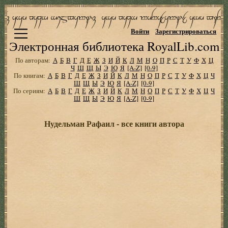
Войти
Зарегистрироваться
Электронная библиотека RoyalLib.com
По авторам:
А
Б
В
Г
Д
Е
Ж
З
И
Й
К
Л
М
Н
О
П
Р
С
Т
У
Ф
Х
Ц
Ч
Ш
Щ
Ы
Э
Ю
Я
[A-Z]
[0-9]
По книгам:
А
Б
В
Г
Д
Е
Ж
З
И
Й
К
Л
М
Н
О
П
Р
С
Т
У
Ф
Х
Ц
Ч
Ш
Щ
Ы
Э
Ю
Я
[A-Z]
[0-9]
По сериям:
А
Б
В
Г
Д
Е
Ж
З
И
Й
К
Л
М
Н
О
П
Р
С
Т
У
Ф
Х
Ц
Ч
Ш
Щ
Ы
Э
Ю
Я
[A-Z]
[0-9]
Нудельман Рафаил - все книги автора