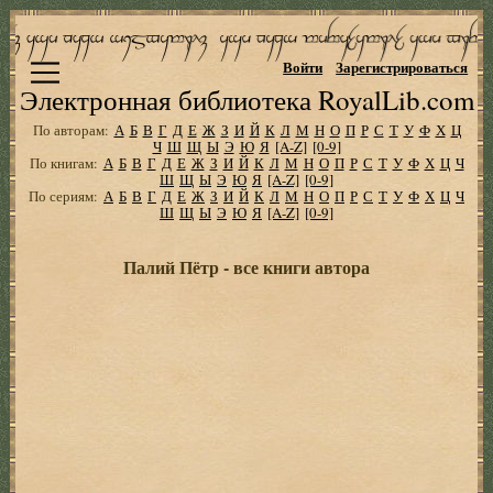
Войти
Зарегистрироваться
Электронная библиотека RoyalLib.com
По авторам:
А
Б
В
Г
Д
Е
Ж
З
И
Й
К
Л
М
Н
О
П
Р
С
Т
У
Ф
Х
Ц
Ч
Ш
Щ
Ы
Э
Ю
Я
[A-Z]
[0-9]
По книгам:
А
Б
В
Г
Д
Е
Ж
З
И
Й
К
Л
М
Н
О
П
Р
С
Т
У
Ф
Х
Ц
Ч
Ш
Щ
Ы
Э
Ю
Я
[A-Z]
[0-9]
По сериям:
А
Б
В
Г
Д
Е
Ж
З
И
Й
К
Л
М
Н
О
П
Р
С
Т
У
Ф
Х
Ц
Ч
Ш
Щ
Ы
Э
Ю
Я
[A-Z]
[0-9]
Палий Пётр - все книги автора