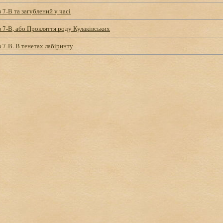
 7-В та загублений у часі
з 7-В, або Прокляття роду Кулаківських
з 7-В. В тенетах лабіринту