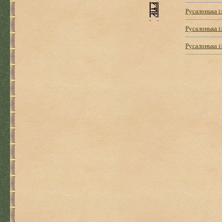
Русалонька із
Русалонька і
Русалонька і