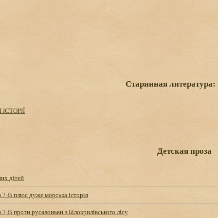
Старинная литература:
ІСТОРІЇ
Детская проза
их дітей
з 7-В плюс дуже морська історія
з 7-В проти русалоньки з Білокрилівського лісу