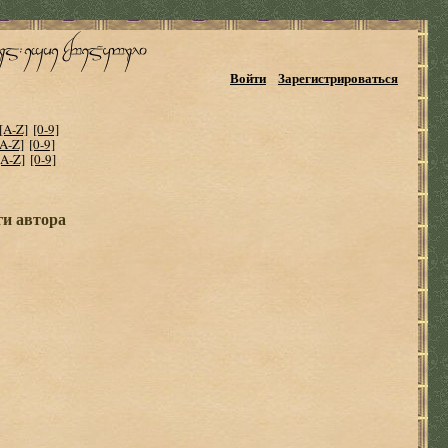
Войти
Зарегистрироваться
[A-Z]
[0-9]
[A-Z]
[0-9]
[A-Z]
[0-9]
ги автора