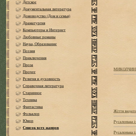
Детское
Документальная литература
Домоводство (Дом и семья)
Драматургия
Компьютеры и Интернет
Любовные романы
Наука, Образование
Поэзия
Приключения
Проза
МИКОЛЧИНІ 
Прочее
Религия и духовность
Справочная литература
Старинное
Техника
Фантастика
Жіття видатн
Фольклор
Юмор
Русалонька і
Список всех жанров
Русалонька і