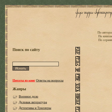
По автора
По книга
По серия
Поиск по сайту
Цитаты из книг
Ответы на вопросы
Жанры
Военное дело
Деловая литература
Детективы и Триллеры