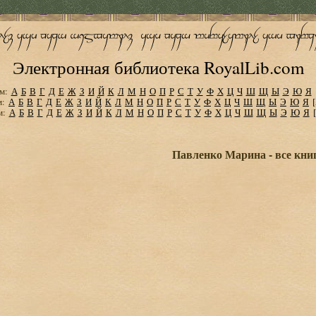
Электронная библиотека RoyalLib.com
м:
А
Б
В
Г
Д
Е
Ж
З
И
Й
К
Л
М
Н
О
П
Р
С
Т
У
Ф
Х
Ц
Ч
Ш
Щ
Ы
Э
Ю
Я
м:
А
Б
В
Г
Д
Е
Ж
З
И
Й
К
Л
М
Н
О
П
Р
С
Т
У
Ф
Х
Ц
Ч
Ш
Щ
Ы
Э
Ю
Я
м:
А
Б
В
Г
Д
Е
Ж
З
И
Й
К
Л
М
Н
О
П
Р
С
Т
У
Ф
Х
Ц
Ч
Ш
Щ
Ы
Э
Ю
Я
Павленко Марина - все кни