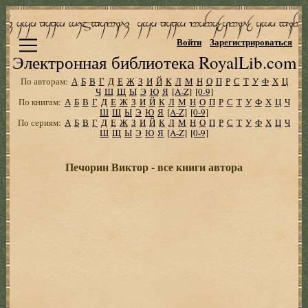
Войти
Зарегистрироваться
Электронная библиотека RoyalLib.com
По авторам:
А
Б
В
Г
Д
Е
Ж
З
И
Й
К
Л
М
Н
О
П
Р
С
Т
У
Ф
Х
Ц
Ч
Ш
Щ
Ы
Э
Ю
Я
[A-Z]
[0-9]
По книгам:
А
Б
В
Г
Д
Е
Ж
З
И
Й
К
Л
М
Н
О
П
Р
С
Т
У
Ф
Х
Ц
Ч
Ш
Щ
Ы
Э
Ю
Я
[A-Z]
[0-9]
По сериям:
А
Б
В
Г
Д
Е
Ж
З
И
Й
К
Л
М
Н
О
П
Р
С
Т
У
Ф
Х
Ц
Ч
Ш
Щ
Ы
Э
Ю
Я
[A-Z]
[0-9]
Печорин Виктор - все книги автора