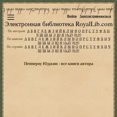
Войти
Зарегистрироваться
Электронная библиотека RoyalLib.com
По авторам:
А
Б
В
Г
Д
Е
Ж
З
И
Й
К
Л
М
Н
О
П
Р
С
Т
У
Ф
Х
Ц
Ч
Ш
Щ
Ы
Э
Ю
Я
[A-Z]
[0-9]
По книгам:
А
Б
В
Г
Д
Е
Ж
З
И
Й
К
Л
М
Н
О
П
Р
С
Т
У
Ф
Х
Ц
Ч
Ш
Щ
Ы
Э
Ю
Я
[A-Z]
[0-9]
По сериям:
А
Б
В
Г
Д
Е
Ж
З
И
Й
К
Л
М
Н
О
П
Р
С
Т
У
Ф
Х
Ц
Ч
Ш
Щ
Ы
Э
Ю
Я
[A-Z]
[0-9]
Пеппероу Юджин - все книги автора