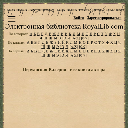
Войти
Зарегистрироваться
Электронная библиотека RoyalLib.com
По авторам:
А
Б
В
Г
Д
Е
Ж
З
И
Й
К
Л
М
Н
О
П
Р
С
Т
У
Ф
Х
Ц
Ч
Ш
Щ
Ы
Э
Ю
Я
[A-Z]
[0-9]
По книгам:
А
Б
В
Г
Д
Е
Ж
З
И
Й
К
Л
М
Н
О
П
Р
С
Т
У
Ф
Х
Ц
Ч
Ш
Щ
Ы
Э
Ю
Я
[A-Z]
[0-9]
По сериям:
А
Б
В
Г
Д
Е
Ж
З
И
Й
К
Л
М
Н
О
П
Р
С
Т
У
Ф
Х
Ц
Ч
Ш
Щ
Ы
Э
Ю
Я
[A-Z]
[0-9]
Перуанская Валерия - все книги автора