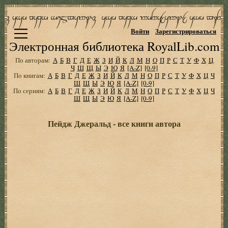
Войти
Зарегистрироваться
Электронная библиотека RoyalLib.com
По авторам:
А
Б
В
Г
Д
Е
Ж
З
И
Й
К
Л
М
Н
О
П
Р
С
Т
У
Ф
Х
Ц
Ч
Ш
Щ
Ы
Э
Ю
Я
[A-Z]
[0-9]
По книгам:
А
Б
В
Г
Д
Е
Ж
З
И
Й
К
Л
М
Н
О
П
Р
С
Т
У
Ф
Х
Ц
Ч
Ш
Щ
Ы
Э
Ю
Я
[A-Z]
[0-9]
По сериям:
А
Б
В
Г
Д
Е
Ж
З
И
Й
К
Л
М
Н
О
П
Р
С
Т
У
Ф
Х
Ц
Ч
Ш
Щ
Ы
Э
Ю
Я
[A-Z]
[0-9]
Пейдж Джеральд - все книги автора