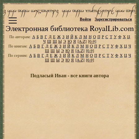
Войти
Зарегистрироваться
Электронная библиотека RoyalLib.com
По авторам:
А
Б
В
Г
Д
Е
Ж
З
И
Й
К
Л
М
Н
О
П
Р
С
Т
У
Ф
Х
Ц
Ч
Ш
Щ
Ы
Э
Ю
Я
[A-Z]
[0-9]
По книгам:
А
Б
В
Г
Д
Е
Ж
З
И
Й
К
Л
М
Н
О
П
Р
С
Т
У
Ф
Х
Ц
Ч
Ш
Щ
Ы
Э
Ю
Я
[A-Z]
[0-9]
По сериям:
А
Б
В
Г
Д
Е
Ж
З
И
Й
К
Л
М
Н
О
П
Р
С
Т
У
Ф
Х
Ц
Ч
Ш
Щ
Ы
Э
Ю
Я
[A-Z]
[0-9]
Подласый Иван - все книги автора