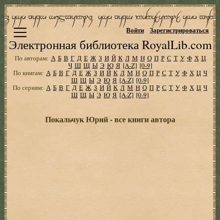
Войти
Зарегистрироваться
Электронная библиотека RoyalLib.com
По авторам:
А
Б
В
Г
Д
Е
Ж
З
И
Й
К
Л
М
Н
О
П
Р
С
Т
У
Ф
Х
Ц
Ч
Ш
Щ
Ы
Э
Ю
Я
[A-Z]
[0-9]
По книгам:
А
Б
В
Г
Д
Е
Ж
З
И
Й
К
Л
М
Н
О
П
Р
С
Т
У
Ф
Х
Ц
Ч
Ш
Щ
Ы
Э
Ю
Я
[A-Z]
[0-9]
По сериям:
А
Б
В
Г
Д
Е
Ж
З
И
Й
К
Л
М
Н
О
П
Р
С
Т
У
Ф
Х
Ц
Ч
Ш
Щ
Ы
Э
Ю
Я
[A-Z]
[0-9]
Покальчук Юрий - все книги автора