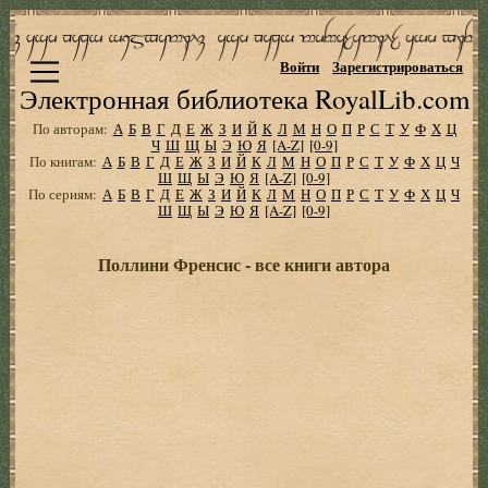
Войти
Зарегистрироваться
Электронная библиотека RoyalLib.com
По авторам:
А
Б
В
Г
Д
Е
Ж
З
И
Й
К
Л
М
Н
О
П
Р
С
Т
У
Ф
Х
Ц
Ч
Ш
Щ
Ы
Э
Ю
Я
[A-Z]
[0-9]
По книгам:
А
Б
В
Г
Д
Е
Ж
З
И
Й
К
Л
М
Н
О
П
Р
С
Т
У
Ф
Х
Ц
Ч
Ш
Щ
Ы
Э
Ю
Я
[A-Z]
[0-9]
По сериям:
А
Б
В
Г
Д
Е
Ж
З
И
Й
К
Л
М
Н
О
П
Р
С
Т
У
Ф
Х
Ц
Ч
Ш
Щ
Ы
Э
Ю
Я
[A-Z]
[0-9]
Поллини Френсис - все книги автора