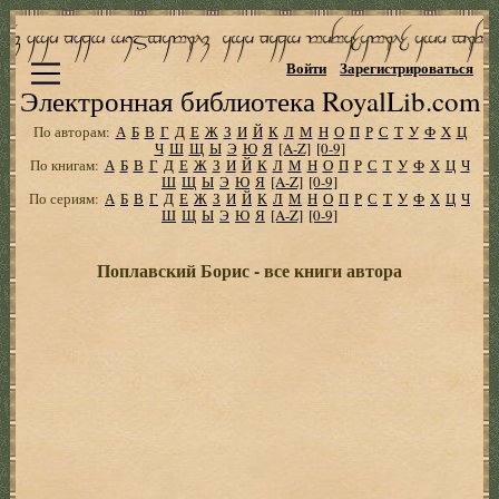
Войти
Зарегистрироваться
Электронная библиотека RoyalLib.com
По авторам:
А
Б
В
Г
Д
Е
Ж
З
И
Й
К
Л
М
Н
О
П
Р
С
Т
У
Ф
Х
Ц
Ч
Ш
Щ
Ы
Э
Ю
Я
[A-Z]
[0-9]
По книгам:
А
Б
В
Г
Д
Е
Ж
З
И
Й
К
Л
М
Н
О
П
Р
С
Т
У
Ф
Х
Ц
Ч
Ш
Щ
Ы
Э
Ю
Я
[A-Z]
[0-9]
По сериям:
А
Б
В
Г
Д
Е
Ж
З
И
Й
К
Л
М
Н
О
П
Р
С
Т
У
Ф
Х
Ц
Ч
Ш
Щ
Ы
Э
Ю
Я
[A-Z]
[0-9]
Поплавский Борис - все книги автора