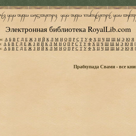
Электронная библиотека RoyalLib.com
м:
А
Б
В
Г
Д
Е
Ж
З
И
Й
К
Л
М
Н
О
П
Р
С
Т
У
Ф
Х
Ц
Ч
Ш
Щ
Ы
Э
Ю
Я
м:
А
Б
В
Г
Д
Е
Ж
З
И
Й
К
Л
М
Н
О
П
Р
С
Т
У
Ф
Х
Ц
Ч
Ш
Щ
Ы
Э
Ю
Я
м:
А
Б
В
Г
Д
Е
Ж
З
И
Й
К
Л
М
Н
О
П
Р
С
Т
У
Ф
Х
Ц
Ч
Ш
Щ
Ы
Э
Ю
Я
Прабхупада Свами - все кни