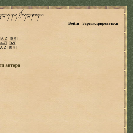
Войти
Зарегистрироваться
[A-Z]
[0-9]
[A-Z]
[0-9]
[A-Z]
[0-9]
ги автора