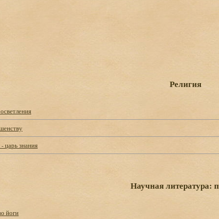
Религия
росветления
ршенству
- царь знания
Научная литература: 
о йоги