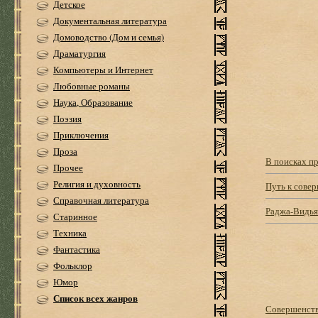
Детское
Документальная литература
Домоводство (Дом и семья)
Драматургия
Компьютеры и Интернет
Любовные романы
Наука, Образование
Поэзия
Приключения
Проза
В поисках п
Прочее
Религия и духовность
Путь к сове
Справочная литература
Раджа-Видья 
Старинное
Техника
Фантастика
Фольклор
Юмор
Список всех жанров
Совершенств