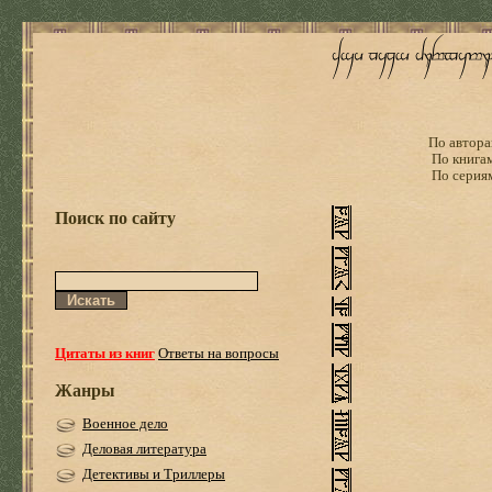
По автора
По книга
По серия
Поиск по сайту
Цитаты из книг
Ответы на вопросы
Жанры
Военное дело
Деловая литература
Детективы и Триллеры