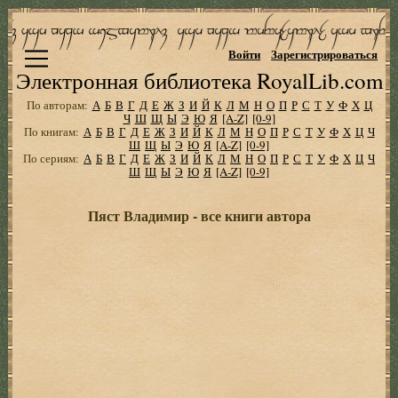
Войти
Зарегистрироваться
Электронная библиотека RoyalLib.com
По авторам:
А
Б
В
Г
Д
Е
Ж
З
И
Й
К
Л
М
Н
О
П
Р
С
Т
У
Ф
Х
Ц
Ч
Ш
Щ
Ы
Э
Ю
Я
[A-Z]
[0-9]
По книгам:
А
Б
В
Г
Д
Е
Ж
З
И
Й
К
Л
М
Н
О
П
Р
С
Т
У
Ф
Х
Ц
Ч
Ш
Щ
Ы
Э
Ю
Я
[A-Z]
[0-9]
По сериям:
А
Б
В
Г
Д
Е
Ж
З
И
Й
К
Л
М
Н
О
П
Р
С
Т
У
Ф
Х
Ц
Ч
Ш
Щ
Ы
Э
Ю
Я
[A-Z]
[0-9]
Пяст Владимир - все книги автора