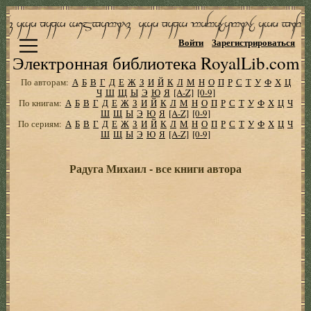
Войти
Зарегистрироваться
Электронная библиотека RoyalLib.com
По авторам:
А
Б
В
Г
Д
Е
Ж
З
И
Й
К
Л
М
Н
О
П
Р
С
Т
У
Ф
Х
Ц
Ч
Ш
Щ
Ы
Э
Ю
Я
[A-Z]
[0-9]
По книгам:
А
Б
В
Г
Д
Е
Ж
З
И
Й
К
Л
М
Н
О
П
Р
С
Т
У
Ф
Х
Ц
Ч
Ш
Щ
Ы
Э
Ю
Я
[A-Z]
[0-9]
По сериям:
А
Б
В
Г
Д
Е
Ж
З
И
Й
К
Л
М
Н
О
П
Р
С
Т
У
Ф
Х
Ц
Ч
Ш
Щ
Ы
Э
Ю
Я
[A-Z]
[0-9]
Радуга Михаил - все книги автора