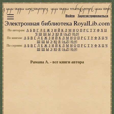
Войти
Зарегистрироваться
Электронная библиотека RoyalLib.com
По авторам:
А
Б
В
Г
Д
Е
Ж
З
И
Й
К
Л
М
Н
О
П
Р
С
Т
У
Ф
Х
Ц
Ч
Ш
Щ
Ы
Э
Ю
Я
[A-Z]
[0-9]
По книгам:
А
Б
В
Г
Д
Е
Ж
З
И
Й
К
Л
М
Н
О
П
Р
С
Т
У
Ф
Х
Ц
Ч
Ш
Щ
Ы
Э
Ю
Я
[A-Z]
[0-9]
По сериям:
А
Б
В
Г
Д
Е
Ж
З
И
Й
К
Л
М
Н
О
П
Р
С
Т
У
Ф
Х
Ц
Ч
Ш
Щ
Ы
Э
Ю
Я
[A-Z]
[0-9]
Рамана А. - все книги автора