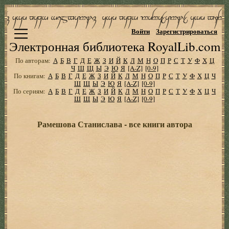
Войти
Зарегистрироваться
Электронная библиотека RoyalLib.com
По авторам:
А
Б
В
Г
Д
Е
Ж
З
И
Й
К
Л
М
Н
О
П
Р
С
Т
У
Ф
Х
Ц
Ч
Ш
Щ
Ы
Э
Ю
Я
[A-Z]
[0-9]
По книгам:
А
Б
В
Г
Д
Е
Ж
З
И
Й
К
Л
М
Н
О
П
Р
С
Т
У
Ф
Х
Ц
Ч
Ш
Щ
Ы
Э
Ю
Я
[A-Z]
[0-9]
По сериям:
А
Б
В
Г
Д
Е
Ж
З
И
Й
К
Л
М
Н
О
П
Р
С
Т
У
Ф
Х
Ц
Ч
Ш
Щ
Ы
Э
Ю
Я
[A-Z]
[0-9]
Рамешова Станислава - все книги автора