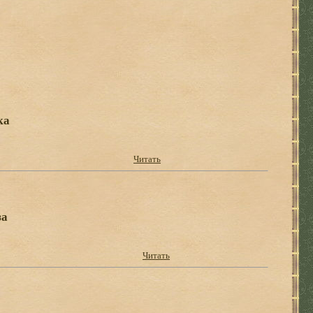
ка
Читать
за
Читать