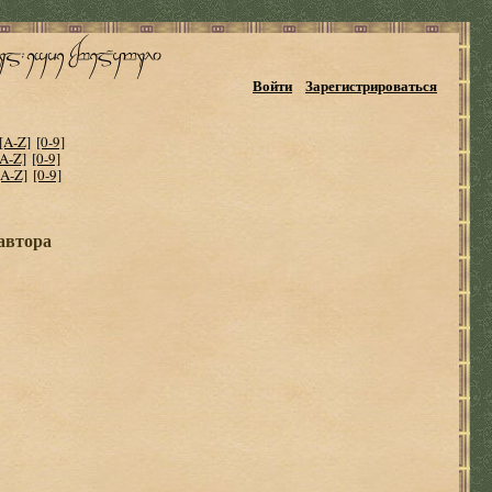
Войти
Зарегистрироваться
[A-Z]
[0-9]
[A-Z]
[0-9]
[A-Z]
[0-9]
 автора