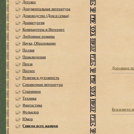
Детское
Документальная литература
Домоводство (Дом и семья)
Драматургия
Компьютеры и Интернет
Любовные романы
Наука, Образование
Поэзия
Приключения
Проза
Дорожное п
Прочее
Религия и духовность
Справочная литература
Старинное
Техника
Фантастика
Безсилието 
Фольклор
Юмор
Список всех жанров