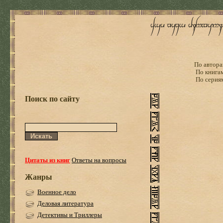
По автора
По книга
По серия
Поиск по сайту
Цитаты из книг
Ответы на вопросы
Жанры
Военное дело
Деловая литература
Детективы и Триллеры