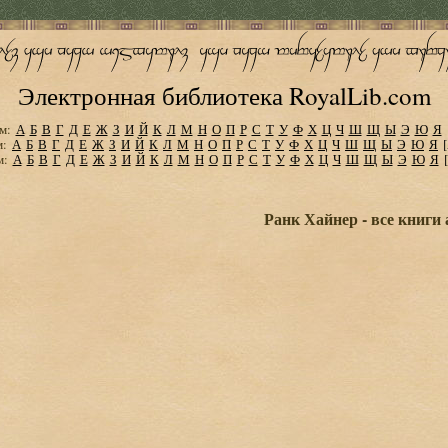
Электронная библиотека RoyalLib.com
м:
А
Б
В
Г
Д
Е
Ж
З
И
Й
К
Л
М
Н
О
П
Р
С
Т
У
Ф
Х
Ц
Ч
Ш
Щ
Ы
Э
Ю
Я
м:
А
Б
В
Г
Д
Е
Ж
З
И
Й
К
Л
М
Н
О
П
Р
С
Т
У
Ф
Х
Ц
Ч
Ш
Щ
Ы
Э
Ю
Я
м:
А
Б
В
Г
Д
Е
Ж
З
И
Й
К
Л
М
Н
О
П
Р
С
Т
У
Ф
Х
Ц
Ч
Ш
Щ
Ы
Э
Ю
Я
Ранк Хайнер - все книги