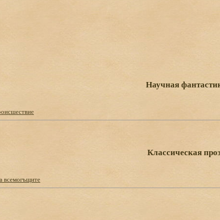
Научная фантасти
роисшествие
Классическая про
на всемогъщите