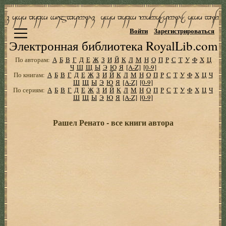
Войти
Зарегистрироваться
Электронная библиотека RoyalLib.com
По авторам:
А
Б
В
Г
Д
Е
Ж
З
И
Й
К
Л
М
Н
О
П
Р
С
Т
У
Ф
Х
Ц
Ч
Ш
Щ
Ы
Э
Ю
Я
[A-Z]
[0-9]
По книгам:
А
Б
В
Г
Д
Е
Ж
З
И
Й
К
Л
М
Н
О
П
Р
С
Т
У
Ф
Х
Ц
Ч
Ш
Щ
Ы
Э
Ю
Я
[A-Z]
[0-9]
По сериям:
А
Б
В
Г
Д
Е
Ж
З
И
Й
К
Л
М
Н
О
П
Р
С
Т
У
Ф
Х
Ц
Ч
Ш
Щ
Ы
Э
Ю
Я
[A-Z]
[0-9]
Рашел Ренато - все книги автора