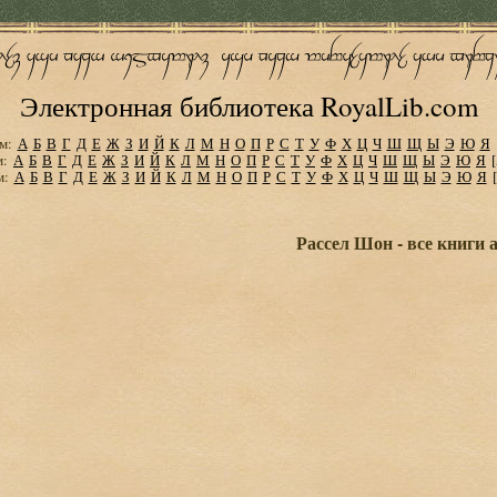
Электронная библиотека RoyalLib.com
м:
А
Б
В
Г
Д
Е
Ж
З
И
Й
К
Л
М
Н
О
П
Р
С
Т
У
Ф
Х
Ц
Ч
Ш
Щ
Ы
Э
Ю
Я
м:
А
Б
В
Г
Д
Е
Ж
З
И
Й
К
Л
М
Н
О
П
Р
С
Т
У
Ф
Х
Ц
Ч
Ш
Щ
Ы
Э
Ю
Я
м:
А
Б
В
Г
Д
Е
Ж
З
И
Й
К
Л
М
Н
О
П
Р
С
Т
У
Ф
Х
Ц
Ч
Ш
Щ
Ы
Э
Ю
Я
Рассел Шон - все книги 