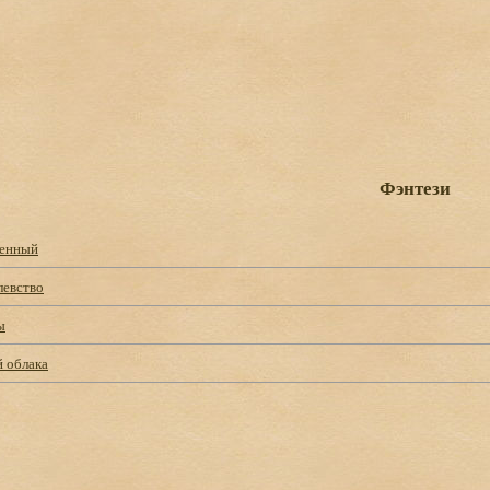
Фэнтези
щенный
левство
ы
 облака