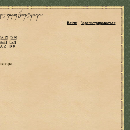
Войти
Зарегистрироваться
[A-Z]
[0-9]
[A-Z]
[0-9]
[A-Z]
[0-9]
автора