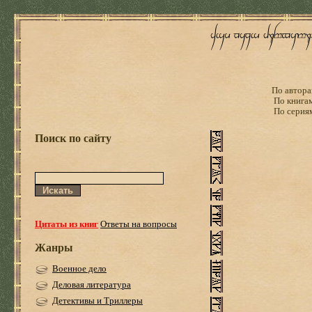
По автора
По книга
По серия
Поиск по сайту
Цитаты из книг
Ответы на вопросы
Жанры
Военное дело
Деловая литература
Детективы и Триллеры