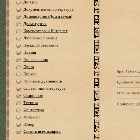
Детское
Документальная литература
Домоводство (Дом и семья)
Драматургия
Компьютеры и Интернет
Любовные романы
Наука, Образование
Поэзия
Приключения
Проза
Брат Посвя
Прочее
Религия и духовность
Единое коро
Справочная литература
Остров битв
Старинное
Техника
Собирающий
Фантастика
Фольклор
Юмор
Список всех жанров