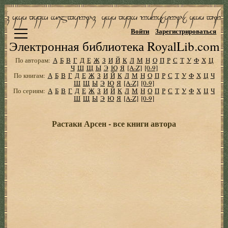
Войти
Зарегистрироваться
Электронная библиотека RoyalLib.com
По авторам:
А
Б
В
Г
Д
Е
Ж
З
И
Й
К
Л
М
Н
О
П
Р
С
Т
У
Ф
Х
Ц
Ч
Ш
Щ
Ы
Э
Ю
Я
[A-Z]
[0-9]
По книгам:
А
Б
В
Г
Д
Е
Ж
З
И
Й
К
Л
М
Н
О
П
Р
С
Т
У
Ф
Х
Ц
Ч
Ш
Щ
Ы
Э
Ю
Я
[A-Z]
[0-9]
По сериям:
А
Б
В
Г
Д
Е
Ж
З
И
Й
К
Л
М
Н
О
П
Р
С
Т
У
Ф
Х
Ц
Ч
Ш
Щ
Ы
Э
Ю
Я
[A-Z]
[0-9]
Растаки Арсен - все книги автора