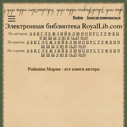
Войти
Зарегистрироваться
Электронная библиотека RoyalLib.com
По авторам:
А
Б
В
Г
Д
Е
Ж
З
И
Й
К
Л
М
Н
О
П
Р
С
Т
У
Ф
Х
Ц
Ч
Ш
Щ
Ы
Э
Ю
Я
[A-Z]
[0-9]
По книгам:
А
Б
В
Г
Д
Е
Ж
З
И
Й
К
Л
М
Н
О
П
Р
С
Т
У
Ф
Х
Ц
Ч
Ш
Щ
Ы
Э
Ю
Я
[A-Z]
[0-9]
По сериям:
А
Б
В
Г
Д
Е
Ж
З
И
Й
К
Л
М
Н
О
П
Р
С
Т
У
Ф
Х
Ц
Ч
Ш
Щ
Ы
Э
Ю
Я
[A-Z]
[0-9]
Райкина Мария - все книги автора