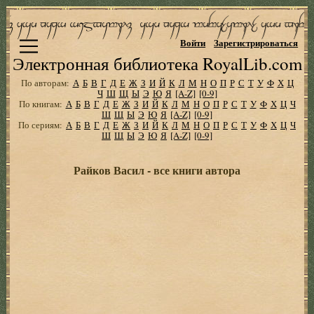
Войти
Зарегистрироваться
Электронная библиотека RoyalLib.com
По авторам:
А
Б
В
Г
Д
Е
Ж
З
И
Й
К
Л
М
Н
О
П
Р
С
Т
У
Ф
Х
Ц
Ч
Ш
Щ
Ы
Э
Ю
Я
[A-Z]
[0-9]
По книгам:
А
Б
В
Г
Д
Е
Ж
З
И
Й
К
Л
М
Н
О
П
Р
С
Т
У
Ф
Х
Ц
Ч
Ш
Щ
Ы
Э
Ю
Я
[A-Z]
[0-9]
По сериям:
А
Б
В
Г
Д
Е
Ж
З
И
Й
К
Л
М
Н
О
П
Р
С
Т
У
Ф
Х
Ц
Ч
Ш
Щ
Ы
Э
Ю
Я
[A-Z]
[0-9]
Райков Васил - все книги автора