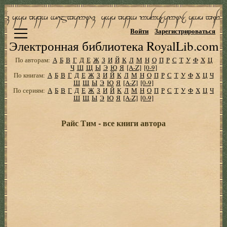
Войти
Зарегистрироваться
Электронная библиотека RoyalLib.com
По авторам:
А
Б
В
Г
Д
Е
Ж
З
И
Й
К
Л
М
Н
О
П
Р
С
Т
У
Ф
Х
Ц
Ч
Ш
Щ
Ы
Э
Ю
Я
[A-Z]
[0-9]
По книгам:
А
Б
В
Г
Д
Е
Ж
З
И
Й
К
Л
М
Н
О
П
Р
С
Т
У
Ф
Х
Ц
Ч
Ш
Щ
Ы
Э
Ю
Я
[A-Z]
[0-9]
По сериям:
А
Б
В
Г
Д
Е
Ж
З
И
Й
К
Л
М
Н
О
П
Р
С
Т
У
Ф
Х
Ц
Ч
Ш
Щ
Ы
Э
Ю
Я
[A-Z]
[0-9]
Райс Тим - все книги автора