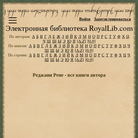
Войти
Зарегистрироваться
Электронная библиотека RoyalLib.com
По авторам:
А
Б
В
Г
Д
Е
Ж
З
И
Й
К
Л
М
Н
О
П
Р
С
Т
У
Ф
Х
Ц
Ч
Ш
Щ
Ы
Э
Ю
Я
[A-Z]
[0-9]
По книгам:
А
Б
В
Г
Д
Е
Ж
З
И
Й
К
Л
М
Н
О
П
Р
С
Т
У
Ф
Х
Ц
Ч
Ш
Щ
Ы
Э
Ю
Я
[A-Z]
[0-9]
По сериям:
А
Б
В
Г
Д
Е
Ж
З
И
Й
К
Л
М
Н
О
П
Р
С
Т
У
Ф
Х
Ц
Ч
Ш
Щ
Ы
Э
Ю
Я
[A-Z]
[0-9]
Реджани Рене - все книги автора