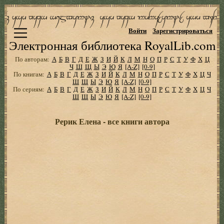
Войти
Зарегистрироваться
Электронная библиотека RoyalLib.com
По авторам:
А
Б
В
Г
Д
Е
Ж
З
И
Й
К
Л
М
Н
О
П
Р
С
Т
У
Ф
Х
Ц
Ч
Ш
Щ
Ы
Э
Ю
Я
[A-Z]
[0-9]
По книгам:
А
Б
В
Г
Д
Е
Ж
З
И
Й
К
Л
М
Н
О
П
Р
С
Т
У
Ф
Х
Ц
Ч
Ш
Щ
Ы
Э
Ю
Я
[A-Z]
[0-9]
По сериям:
А
Б
В
Г
Д
Е
Ж
З
И
Й
К
Л
М
Н
О
П
Р
С
Т
У
Ф
Х
Ц
Ч
Ш
Щ
Ы
Э
Ю
Я
[A-Z]
[0-9]
Рерик Елена - все книги автора