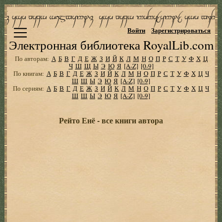
Войти
Зарегистрироваться
Электронная библиотека RoyalLib.com
По авторам:
А
Б
В
Г
Д
Е
Ж
З
И
Й
К
Л
М
Н
О
П
Р
С
Т
У
Ф
Х
Ц
Ч
Ш
Щ
Ы
Э
Ю
Я
[A-Z]
[0-9]
По книгам:
А
Б
В
Г
Д
Е
Ж
З
И
Й
К
Л
М
Н
О
П
Р
С
Т
У
Ф
Х
Ц
Ч
Ш
Щ
Ы
Э
Ю
Я
[A-Z]
[0-9]
По сериям:
А
Б
В
Г
Д
Е
Ж
З
И
Й
К
Л
М
Н
О
П
Р
С
Т
У
Ф
Х
Ц
Ч
Ш
Щ
Ы
Э
Ю
Я
[A-Z]
[0-9]
Рейто Енё - все книги автора