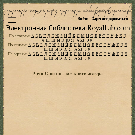
Войти
Зарегистрироваться
Электронная библиотека RoyalLib.com
По авторам:
А
Б
В
Г
Д
Е
Ж
З
И
Й
К
Л
М
Н
О
П
Р
С
Т
У
Ф
Х
Ц
Ч
Ш
Щ
Ы
Э
Ю
Я
[A-Z]
[0-9]
По книгам:
А
Б
В
Г
Д
Е
Ж
З
И
Й
К
Л
М
Н
О
П
Р
С
Т
У
Ф
Х
Ц
Ч
Ш
Щ
Ы
Э
Ю
Я
[A-Z]
[0-9]
По сериям:
А
Б
В
Г
Д
Е
Ж
З
И
Й
К
Л
М
Н
О
П
Р
С
Т
У
Ф
Х
Ц
Ч
Ш
Щ
Ы
Э
Ю
Я
[A-Z]
[0-9]
Ричи Синтия - все книги автора