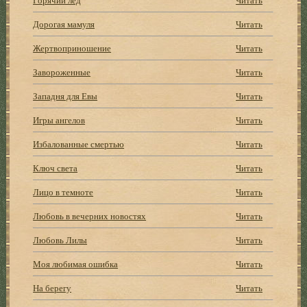
Дорогая мамуля
Читать
Жертвоприношение
Читать
Завороженные
Читать
Западня для Евы
Читать
Игры ангелов
Читать
Избалованные смертью
Читать
Ключ света
Читать
Лицо в темноте
Читать
Любовь в вечерних новостях
Читать
Любовь Лилы
Читать
Моя любимая ошибка
Читать
На берегу
Читать