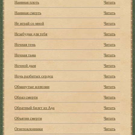
Наивная плоть
Читать
Наивная смерть
Читать
Не играй со мной
Читать
Незабудки для тебя
Читать
Ночная тень
Читать
Ночная тьма
Читать
Ночной дым
Читать
Ночь разбитых сердец
Читать
Обманутые иллюзии
Читать
Образ смерти
Читать
Обратный билет из Ада
Читать
Объятия смерти
Читать
Огнепоклонники
Читать