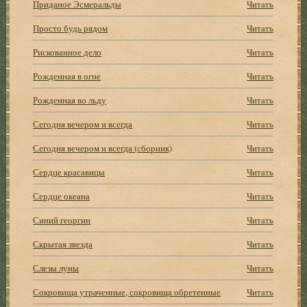
Приданое Эсмеральды
Читать
Просто будь рядом
Читать
Рискованное дело
Читать
Рожденная в огне
Читать
Рожденная во льду
Читать
Сегодня вечером и всегда
Читать
Сегодня вечером и всегда (сборник)
Читать
Сердце красавицы
Читать
Сердце океана
Читать
Синий георгин
Читать
Скрытая звезда
Читать
Слезы луны
Читать
Сокровища утраченные, сокровища обретенные
Читать