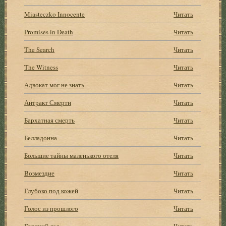
Miasteczko Innocente
Читать
Promises in Death
Читать
The Search
Читать
The Witness
Читать
Адвокат мог не знать
Читать
Антракт Смерти
Читать
Бархатная смерть
Читать
Белладонна
Читать
Большие тайны маленького отеля
Читать
Возмездие
Читать
Глубоко под кожей
Читать
Голос из прошлого
Читать
Горячий лед
Читать