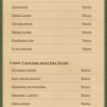
Танец ветра
Читать
Танцы с огнем
Читать
Триумф смерти
Читать
Черные холмы
Читать
Я выбираю тебя
Читать
Яд бессмертия
Читать
Серия:
Следствие ведет Ева Даллас
Ей снилась смерть
Читать
Кому она рассказала?
Читать
Маленькая частная война
Читать
Наказание – смерть
Читать
Ореол смерти
Читать