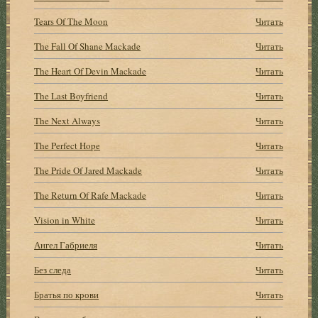
Tears Of The Moon
Читать
The Fall Of Shane Mackade
Читать
The Heart Of Devin Mackade
Читать
The Last Boyfriend
Читать
The Next Always
Читать
The Perfect Hope
Читать
The Pride Of Jared Mackade
Читать
The Return Of Rafe Mackade
Читать
Vision in White
Читать
Ангел Габриеля
Читать
Без следа
Читать
Братья по крови
Читать