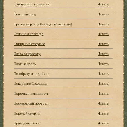
Одержимость смертью
Читать
Опасный след
Читать
Ореол смерти («Последняя жертва»)
Читать
Отныне и навсегда
Читать
Очищение смертью
Читать
Плата за красоту
Читать
Плоть и кровь
Читать
По образу и подобию
Читать
Покорение Сюзанны
Читать
Порочная невинность
Читать
Посмертный портрет
Читать
Поцелуй смерти
Читать
Правдивая ложь
Читать