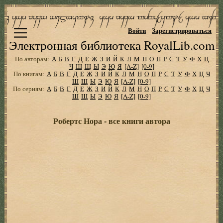
Войти
Зарегистрироваться
Электронная библиотека RoyalLib.com
По авторам:
А
Б
В
Г
Д
Е
Ж
З
И
Й
К
Л
М
Н
О
П
Р
С
Т
У
Ф
Х
Ц
Ч
Ш
Щ
Ы
Э
Ю
Я
[A-Z]
[0-9]
По книгам:
А
Б
В
Г
Д
Е
Ж
З
И
Й
К
Л
М
Н
О
П
Р
С
Т
У
Ф
Х
Ц
Ч
Ш
Щ
Ы
Э
Ю
Я
[A-Z]
[0-9]
По сериям:
А
Б
В
Г
Д
Е
Ж
З
И
Й
К
Л
М
Н
О
П
Р
С
Т
У
Ф
Х
Ц
Ч
Ш
Щ
Ы
Э
Ю
Я
[A-Z]
[0-9]
Робертс Нора - все книги автора