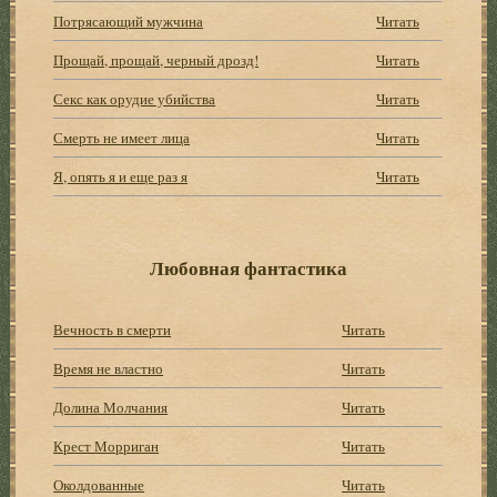
Потрясающий мужчина
Читать
Прощай, прощай, черный дрозд!
Читать
Секс как орудие убийства
Читать
Смерть не имеет лица
Читать
Я, опять я и еще раз я
Читать
Любовная фантастика
Вечность в смерти
Читать
Время не властно
Читать
Долина Молчания
Читать
Крест Морриган
Читать
Околдованные
Читать