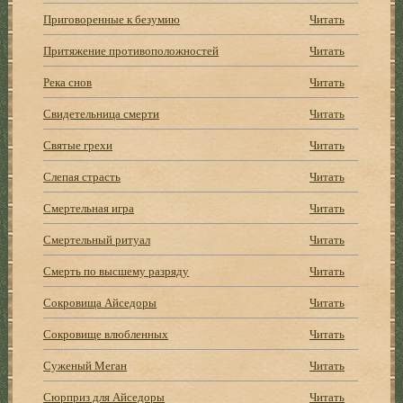
Приговоренные к безумию
Читать
Притяжение противоположностей
Читать
Река снов
Читать
Свидетельница смерти
Читать
Святые грехи
Читать
Слепая страсть
Читать
Смертельная игра
Читать
Смертельный ритуал
Читать
Смерть по высшему разряду
Читать
Сокровища Айседоры
Читать
Сокровище влюбленных
Читать
Суженый Меган
Читать
Сюрприз для Айседоры
Читать