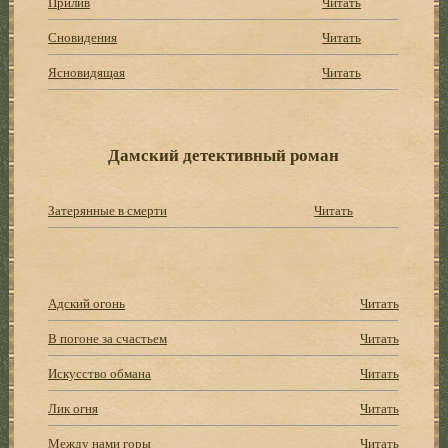
Прилив
Читать
Сновидения
Читать
Ясновидящая
Читать
Дамский детективный роман
Затерянные в смерти
Читать
Адский огонь
Читать
В погоне за счастьем
Читать
Искусство обмана
Читать
Лик огня
Читать
Между нами горы
Читать