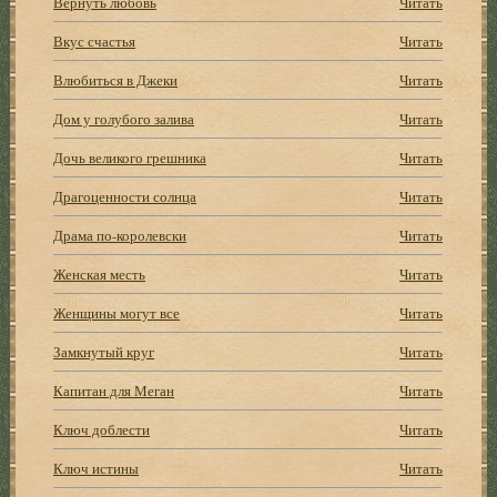
Вернуть любовь
Читать
Вкус счастья
Читать
Влюбиться в Джеки
Читать
Дом у голубого залива
Читать
Дочь великого грешника
Читать
Драгоценности солнца
Читать
Драма по-королевски
Читать
Женская месть
Читать
Женщины могут все
Читать
Замкнутый круг
Читать
Капитан для Меган
Читать
Ключ доблести
Читать
Ключ истины
Читать