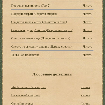
Порочная невинность (Том 2)
Читать
Поцелуй смерти (Секреты смерти)
Читать
Свидетельница смерти (Убийство на 'бис')
Читать
Секс как орудие убийства (Искушение смерти)
Читать
Смерть не имеет лица (Преданность смерти)
Читать
Смерть по высшему разряду (Измена смерти)
Читать
Танго над пропастью
Читать
Любовные детективы
Убийственное бессмертие
Читать
Населенный смертью
Читать
Carnal Innocence
Читать