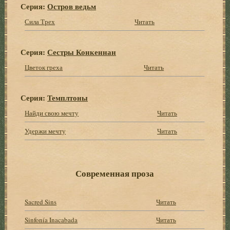
Серия:
Остров ведьм
Сила Трех
Читать
Серия:
Сестры Конкеннан
Цветок греха
Читать
Серия:
Темплтоны
Найди свою мечту
Читать
Удержи мечту
Читать
Современная проза
Sacred Sins
Читать
Sinfonía Inacabada
Читать