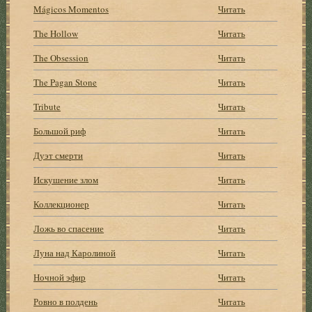
Mágicos Momentos
Читать
The Hollow
Читать
The Obsession
Читать
The Pagan Stone
Читать
Tribute
Читать
Большой риф
Читать
Дуэт смерти
Читать
Искушение злом
Читать
Коллекционер
Читать
Ложь во спасение
Читать
Луна над Каролиной
Читать
Ночной эфир
Читать
Ровно в полдень
Читать