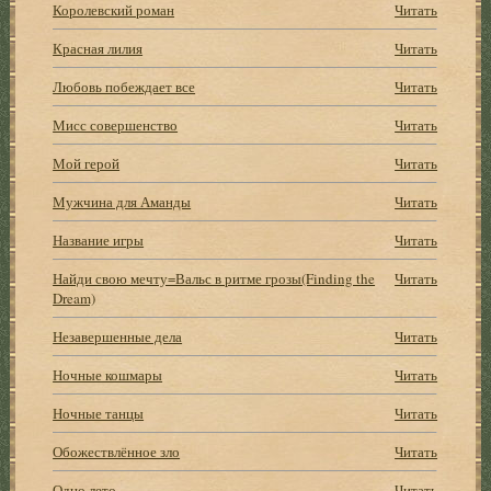
Королевский роман
Читать
Красная лилия
Читать
Любовь побеждает все
Читать
Мисс совершенство
Читать
Мой герой
Читать
Мужчина для Аманды
Читать
Название игры
Читать
Найди свою мечту=Вальс в ритме грозы(Finding the
Читать
Dream)
Незавершенные дела
Читать
Ночные кошмары
Читать
Ночные танцы
Читать
Обожествлённое зло
Читать
Одно лето
Читать