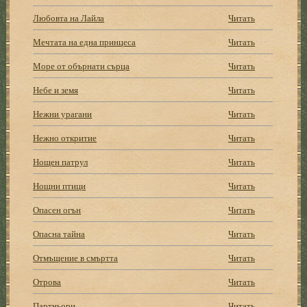
Любовта на Лайла
Читать
Мечтата на една принцеса
Читать
Море от обърнати сърца
Читать
Небе и земя
Читать
Нежни урагани
Читать
Нежно откритие
Читать
Нощен патрул
Читать
Нощни птици
Читать
Опасен огън
Читать
Опасна тайна
Читать
Отмъщение в смъртта
Читать
Отрова
Читать
Партньори
Читать