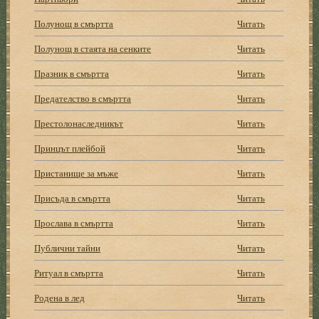
Полунощ в смъртта
Читать
Полунощ в стаята на сенките
Читать
Празник в смъртта
Читать
Предателство в смъртта
Читать
Престолонаследникът
Читать
Принцът плейбой
Читать
Пристанище за мъже
Читать
Присъда в смъртта
Читать
Прослава в смъртта
Читать
Публични тайни
Читать
Ритуал в смъртта
Читать
Родена в лед
Читать