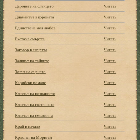
Даровете на слънцето
Читать
Диамантът в короната
Читать
Единствена моя любов
Читать
Екстаз в смъртта
Читать
Заговор в смъртта
Читать
Заливът на тайните
Читать
Зовът на сърцето
Читать
Карибски романс
Читать
Ключът на познанието
Читать
Ключът на светлината
Читать
Ключът на смелостта
Читать
Край и начало
Читать
Кръстът на Мориган
Читать