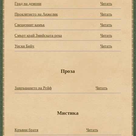
Град на демони
Читать
Проклятието на Анжелик
Читать
Свещеният камък
Читать
Смърт край Змийската река
Читать
Уиски Бийч
Читать
Проза
Завръщането на Рейф
Читать
Мистика
Кръвни братя
Читать