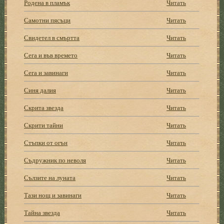
Родена в пламък
Читать
Самотни пясъци
Читать
Свидетел в смъртта
Читать
Сега и във времето
Читать
Сега и завинаги
Читать
Синя далия
Читать
Скрита звезда
Читать
Скрити тайни
Читать
Стъпки от огън
Читать
Съдружник по неволя
Читать
Сълзите на луната
Читать
Тази нощ и завинаги
Читать
Тайна звезда
Читать