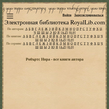
Войти
Зарегистрироваться
Электронная библиотека RoyalLib.com
По авторам:
А
Б
В
Г
Д
Е
Ж
З
И
Й
К
Л
М
Н
О
П
Р
С
Т
У
Ф
Х
Ц
Ч
Ш
Щ
Ы
Э
Ю
Я
[A-Z]
[0-9]
По книгам:
А
Б
В
Г
Д
Е
Ж
З
И
Й
К
Л
М
Н
О
П
Р
С
Т
У
Ф
Х
Ц
Ч
Ш
Щ
Ы
Э
Ю
Я
[A-Z]
[0-9]
По сериям:
А
Б
В
Г
Д
Е
Ж
З
И
Й
К
Л
М
Н
О
П
Р
С
Т
У
Ф
Х
Ц
Ч
Ш
Щ
Ы
Э
Ю
Я
[A-Z]
[0-9]
Робъртс Нора - все книги автора