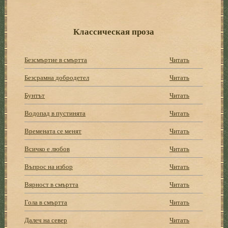
Классическая проза
Безсмъртие в смъртта
Читать
Безсрамна добродетел
Читать
Бунтът
Читать
Водопад в пустинята
Читать
Времената се менят
Читать
Всичко е любов
Читать
Въпрос на избор
Читать
Вярност в смъртта
Читать
Гола в смъртта
Читать
Далеч на север
Читать