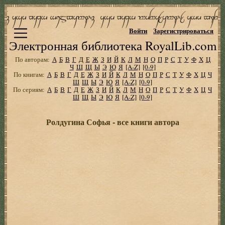
Войти
Зарегистрироваться
Электронная библиотека RoyalLib.com
По авторам:
А
Б
В
Г
Д
Е
Ж
З
И
Й
К
Л
М
Н
О
П
Р
С
Т
У
Ф
Х
Ц
Ч
Ш
Щ
Ы
Э
Ю
Я
[A-Z]
[0-9]
По книгам:
А
Б
В
Г
Д
Е
Ж
З
И
Й
К
Л
М
Н
О
П
Р
С
Т
У
Ф
Х
Ц
Ч
Ш
Щ
Ы
Э
Ю
Я
[A-Z]
[0-9]
По сериям:
А
Б
В
Г
Д
Е
Ж
З
И
Й
К
Л
М
Н
О
П
Р
С
Т
У
Ф
Х
Ц
Ч
Ш
Щ
Ы
Э
Ю
Я
[A-Z]
[0-9]
Ролдугина Софья - все книги автора