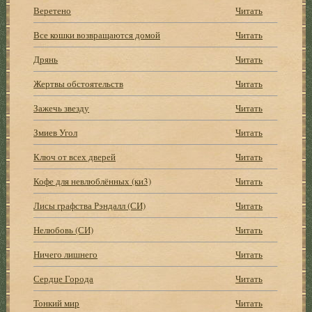
Веретено
Читать
Все кошки возвращаются домой
Читать
Дрянь
Читать
Жертвы обстоятельств
Читать
Зажечь звезду
Читать
Змиев Угол
Читать
Ключ от всех дверей
Читать
Кофе для невлюблённых (ки3)
Читать
Лисы графства Рэндалл (СИ)
Читать
Нелюбовь (СИ)
Читать
Ничего лишнего
Читать
Сердце Города
Читать
Тонкий мир
Читать