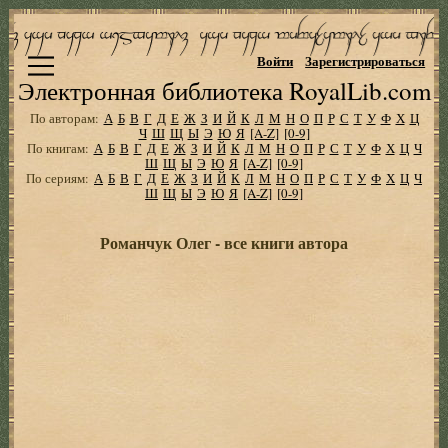
Войти
Зарегистрироваться
Электронная библиотека RoyalLib.com
По авторам:
А
Б
В
Г
Д
Е
Ж
З
И
Й
К
Л
М
Н
О
П
Р
С
Т
У
Ф
Х
Ц
Ч
Ш
Щ
Ы
Э
Ю
Я
[A-Z]
[0-9]
По книгам:
А
Б
В
Г
Д
Е
Ж
З
И
Й
К
Л
М
Н
О
П
Р
С
Т
У
Ф
Х
Ц
Ч
Ш
Щ
Ы
Э
Ю
Я
[A-Z]
[0-9]
По сериям:
А
Б
В
Г
Д
Е
Ж
З
И
Й
К
Л
М
Н
О
П
Р
С
Т
У
Ф
Х
Ц
Ч
Ш
Щ
Ы
Э
Ю
Я
[A-Z]
[0-9]
Романчук Олег - все книги автора