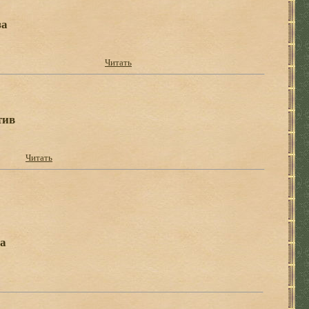
за
Читать
тив
Читать
а