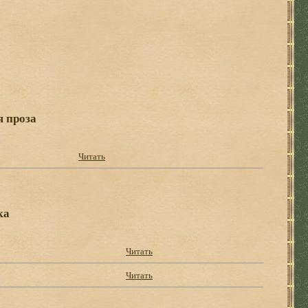
я проза
Читать
ка
Читать
Читать