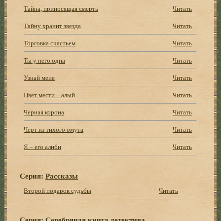
Тайна, приносящая смерть
Читать
Тайну хранит звезда
Читать
Торговка счастьем
Читать
Ты у него одна
Читать
Узнай меня
Читать
Цвет мести – алый
Читать
Черная корона
Читать
Черт из тихого омута
Читать
Я – его алиби
Читать
Серия:
Рассказы
Второй подарок судьбы
Читать
Серия:
Серебряная книга детектива