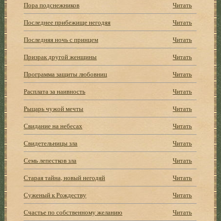
Пора подснежников
Читать
Последнее прибежище негодяя
Читать
Последняя ночь с принцем
Читать
Призрак другой женщины
Читать
Программа защиты любовниц
Читать
Расплата за наивность
Читать
Рыцарь чужой мечты
Читать
Свидание на небесах
Читать
Свидетельницы зла
Читать
Семь лепестков зла
Читать
Старая тайна, новый негодяй
Читать
Суженый к Рождеству
Читать
Счастье по собственному желанию
Читать