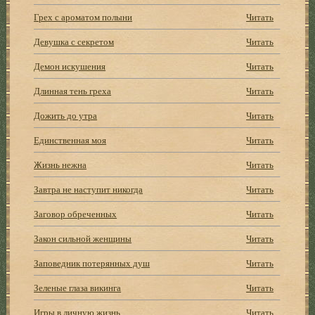
Грех с ароматом полыни
Читать
Девушка с секретом
Читать
Демон искушения
Читать
Длинная тень греха
Читать
Дожить до утра
Читать
Единственная моя
Читать
Жизнь нежна
Читать
Завтра не наступит никогда
Читать
Заговор обреченных
Читать
Закон сильной женщины
Читать
Заповедник потерянных душ
Читать
Зеленые глаза викинга
Читать
Игры в личную жизнь
Читать