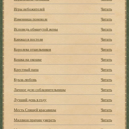
Игры небожителей
Читать
Изменница поневоле
Читать
Исповедь обманутой жены
Читать
Кинжал в постели
Читать
Королева отшельников
Читать
Кошка на окошке
Читать
Крестный папа
Читать
Кукла-любовь
Читать
Личное дело соблазнительницы
Читать
Лучший день в году
Читать
Месть Спящей красавицы
Читать
Миллион причин умереть
Читать