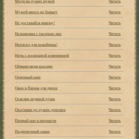
Мода на чужих мужей
Читать
Мужей много не бывает
Читать
Не доставайся никому!
Читать
Незнакомка с тысячью лиц
Читать
Неплохо для покойника!
Читать
Ночь с роскошной изменницей
Читать
Обмани меня красиво
Читать
Огненный шар
Читать
Окно в Париж для двоих
Читать
Осколки ледяной души
Читать
Охотники до чужих денежек
Читать
Первый шаг к пропасти
Читать
Подвенечный саван
Читать