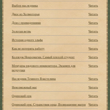
Выбор наследника
Читать
Двое из Холмогорья
Читать
Дом с привидениями
Читать
Золотая ветвь
Читать
История одного эльфа
Читать
Как не потерять работу
Читать
Колледж Некромагии. Самый плохой студент
Читать
Мемуары рядового инквизитора. Экзамен для
Читать
недоучки
Наследник Темного Властелина
Читать
Невозможный маг
Читать
Одинокий орк
Читать
Одинокий орк: Странствия орка; Возвращение магри
Читать