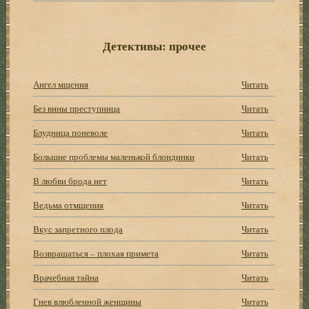
Детективы: прочее
Ангел мщения
Читать
Без вины преступница
Читать
Блудница поневоле
Читать
Большие проблемы маленькой блондинки
Читать
В любви брода нет
Читать
Ведьма отмщения
Читать
Вкус запретного плода
Читать
Возвращаться – плохая примета
Читать
Врачебная тайна
Читать
Гнев влюбленной женщины
Читать