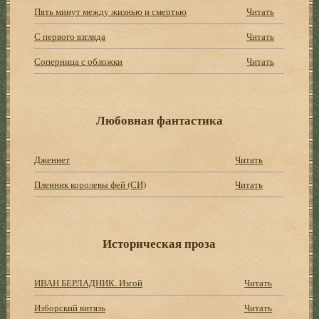
Пять минут между жизнью и смертью
Читать
С первого взгляда
Читать
Соперница с обложки
Читать
Любовная фантастика
Дженнет
Читать
Пленник королевы фей (СИ)
Читать
Историческая проза
ИВАН БЕРЛАДНИК. Изгой
Читать
Изборский витязь
Читать