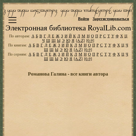
Войти
Зарегистрироваться
Электронная библиотека RoyalLib.com
По авторам:
А
Б
В
Г
Д
Е
Ж
З
И
Й
К
Л
М
Н
О
П
Р
С
Т
У
Ф
Х
Ц
Ч
Ш
Щ
Ы
Э
Ю
Я
[A-Z]
[0-9]
По книгам:
А
Б
В
Г
Д
Е
Ж
З
И
Й
К
Л
М
Н
О
П
Р
С
Т
У
Ф
Х
Ц
Ч
Ш
Щ
Ы
Э
Ю
Я
[A-Z]
[0-9]
По сериям:
А
Б
В
Г
Д
Е
Ж
З
И
Й
К
Л
М
Н
О
П
Р
С
Т
У
Ф
Х
Ц
Ч
Ш
Щ
Ы
Э
Ю
Я
[A-Z]
[0-9]
Романова Галина - все книги автора