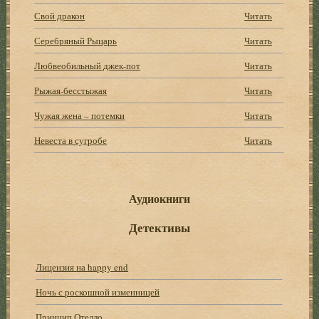
Свой дракон
Читать
Серебряный Рыцарь
Читать
Любвеобильный джек-пот
Читать
Рыжая-бесстыжая
Читать
Чужая жена – потемки
Читать
Невеста в сугробе
Читать
Аудиокниги
Детективы
Лицензия на happy end
Ночь с роскошной изменницей
Принцип Отелло