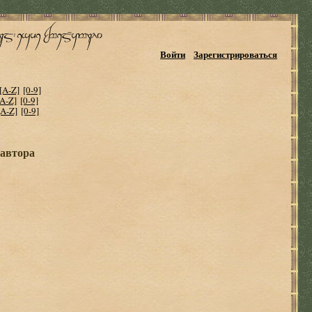
Войти
Зарегистрироваться
[A-Z]
[0-9]
[A-Z]
[0-9]
[A-Z]
[0-9]
 автора