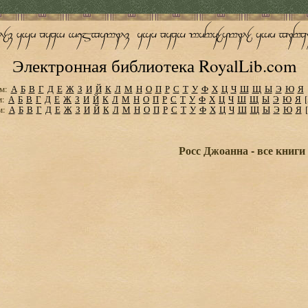
Электронная библиотека RoyalLib.com
м:
А
Б
В
Г
Д
Е
Ж
З
И
Й
К
Л
М
Н
О
П
Р
С
Т
У
Ф
Х
Ц
Ч
Ш
Щ
Ы
Э
Ю
Я
м:
А
Б
В
Г
Д
Е
Ж
З
И
Й
К
Л
М
Н
О
П
Р
С
Т
У
Ф
Х
Ц
Ч
Ш
Щ
Ы
Э
Ю
Я
м:
А
Б
В
Г
Д
Е
Ж
З
И
Й
К
Л
М
Н
О
П
Р
С
Т
У
Ф
Х
Ц
Ч
Ш
Щ
Ы
Э
Ю
Я
Росс Джоанна - все книги