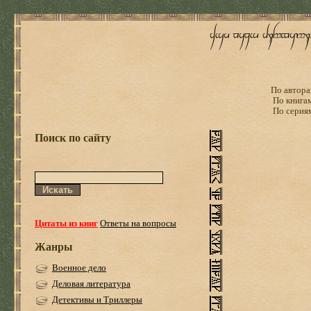
По автора
По книга
По серия
Поиск по сайту
Цитаты из книг
Ответы на вопросы
Жанры
Военное дело
Деловая литература
Детективы и Триллеры